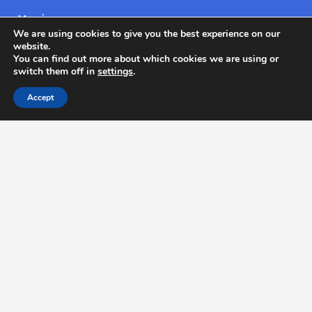
Μονώσεις
We are using cookies to give you the best experience on our
Στεγανοποιήσεις Ταρατσών
website.
You can find out more about which cookies we are using or
Θερμομόνωση Ταράτσας
switch them off in
settings
.
Στεγανοποίηση Ταράτσας
Accept
Μόνωση με Hyperdesmo
Εξωτερική Θερμομόνωση – Θερμοπρόσοψη
Τιμές
Νέα
Επικοινωνια
Επικοινωνήστε μαζί μας