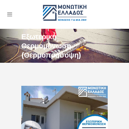
Εξωτερική
Θερμομόνωση
(Θερμοπρόσοψη)