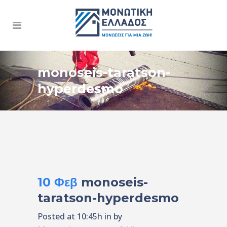
monoseis-taratson-
hyperdesmo
10 Φεβ
monoseis-
taratson-hyperdesmo
Posted at 10:45h
in
by