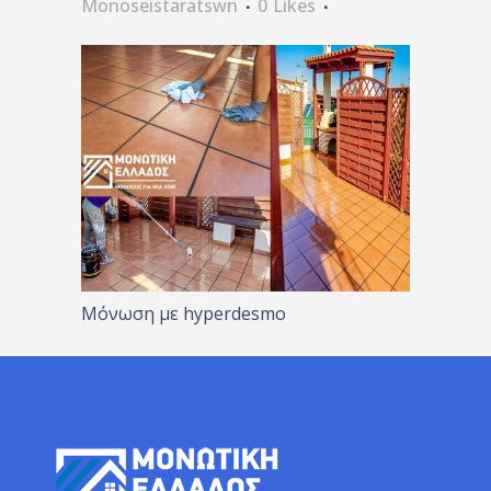
Monoseistaratswn
0
Likes
Μόνωση με hyperdesmo