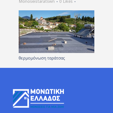
Monoseistaratswn
0
Likes
θερμομόνωση ταράτσας