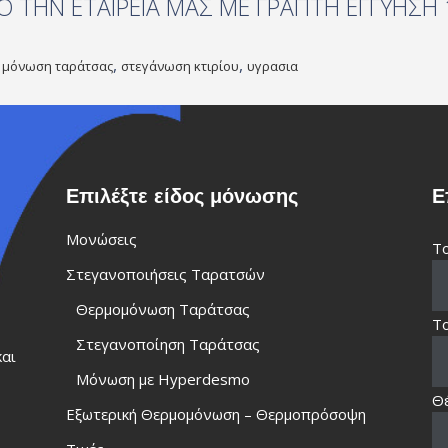
ΠΟ ΤΗΝ ΕΤΑΙΡΕΙΑ ΜΑΣ ΜΕ ΓΡΑΠΤΗ ΕΓΓΥΗΣΗ
,
,
,
μόνωση ταράτσας
στεγάνωση κτιρίου
υγρασια
Επιλέξτε είδος μόνωσης
Ε
Μονώσεις
Το
Στεγανοποιήσεις Ταρατσών
Θερμομόνωση Ταράτσας
Το
Στεγανοποίηση Ταράτσας
και
Μόνωση με Hyperdesmo
Θ
Εξωτερική Θερμομόνωση – Θερμοπρόσοψη