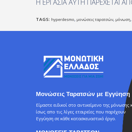
Η ΕΡΓΑΣΙΑ ΑΥΤΗ ΠΑΡΕΧΕΤΑΙ Α
,
,
TAGS:
hyperdesmo
μονώσεις ταρατσών
μόνωση
Μονώσεις Ταρατσών με Εγγύηση
Είμαστε ειδικοί στο αντικείμενο της μόνωσης 
ίσως απο τις λίγες εταιρείες που παρέχουν
Εγγύηση σε κάθε κατασκευαστικό έργο.