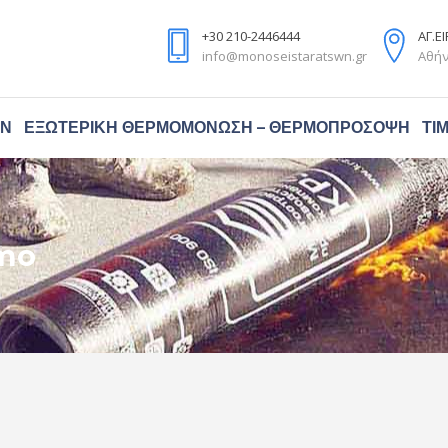
+30 210-2446444
ΑΓ.Ε
info@monoseistaratswn.gr
Αθήν
ΏΝ
ΕΞΩΤΕΡΙΚΉ ΘΕΡΜΟΜΌΝΩΣΗ – ΘΕΡΜΟΠΡΌΣΟΨΗ
ΤΙ
mo