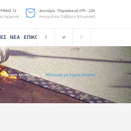
ΙΡΗΝΗΣ 13
Δευτέρα - Παρασκευή 07h - 22h
α, Αχαρναί
Ανοιχτά και Σαββατο & Κυριακή
ΜΈΣ
ΝΈΑ
ΕΠΙΚΟΙΝΩΝΙΑ
Home
>
Μονώσεις
>
Μόνωση με hyperdesmo