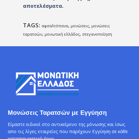
αποτελέσματα.
TAGS:
,
,
αφσαλτόπανα
μονώσεις
μονώσεις
,
,
ταρατσών
μονωτική ελλάδος
στεγανοποίηση
Μονώσεις Ταρατσών με Εγγύηση
Είμαστε ειδικοί στο αντικείμενο της μόνωσης και ίσως
απο τις λίγες εταιρείες που παρέχουν Εγγύηση σε κάθε
κατασκευαστικό έργο.