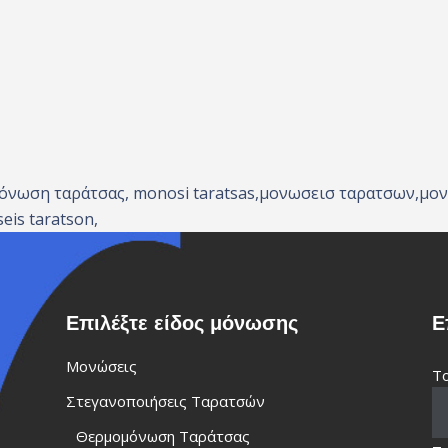
μόνωση ταράτσας, monosi taratsas,μονωσεισ ταρατσων,μο
is taratson,
Επιλέξτε είδος μόνωσης
Ε
Μονώσεις
Το
Στεγανοποιήσεις Ταρατσών
Θερμομόνωση Ταράτσας