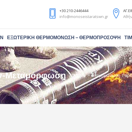
+30 210-2446444
ΑΓ.Ε
info@monoseistaratswn.gr
Αθήν
ΏΝ
ΕΞΩΤΕΡΙΚΉ ΘΕΡΜΟΜΌΝΩΣΗ – ΘΕΡΜΟΠΡΌΣΟΨΗ
ΤΙ
ν-Μεταμόρφωση
Home
>
Θερμομόνωση Ταρ