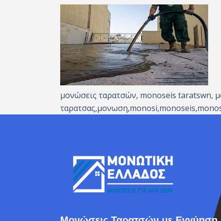
μονώσεις ταρατσών, monoseis taratswn, 
ταρατσας,μονωση,monosi,monoseis,monose
Μονώσεις Ταρατσών με Εγγύηση