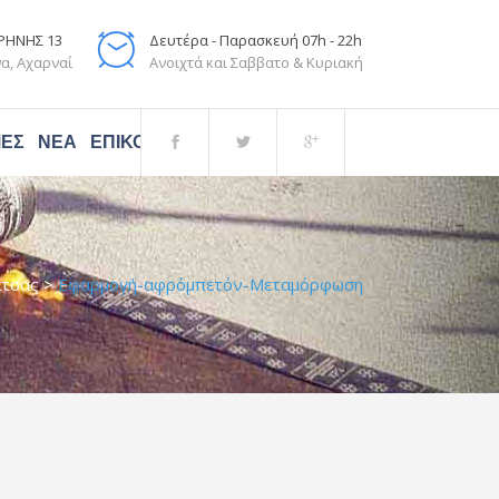
ΙΡΗΝΗΣ 13
Δευτέρα - Παρασκευή 07h - 22h
α, Αχαρναί
Ανοιχτά και Σαββατο & Κυριακή
ΜΈΣ
ΝΈΑ
ΕΠΙΚΟΙΝΩΝΙΑ
άτσας
>
Εφαρμογή-αφρόμπετόν-Μεταμόρφωση