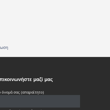
νωση
πικοινωνήστε μαζί μας
 όνομά σας (απαραίτητο)